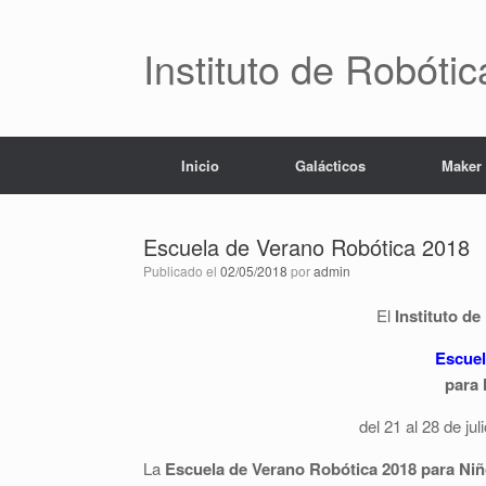
Saltar
al
contenido
Instituto de Robóti
Inicio
Galácticos
Maker
Escuela de Verano Robótica 2018
Publicado el
02/05/2018
por
admin
El
Instituto de
Escuel
para 
del 21 al 28 de j
La
Escuela de Verano Robótica
2018
para Niñ