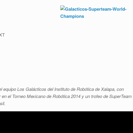
NXT
equipo Los Galácticos del Instituto de Robótica de Xalapa, con
ar en el Torneo Mexicano de Robótica 2014 y un trofeo de SuperTeam
il.