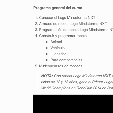
Programa general del curso
Conocer el Lego Mindstorms NXT
Armado de robots Lego Mindstorms NXT
Programación de robots Lego Mindstorms 
Construir y programar robots
Animal
Vehículo
Luchador
Para competencias
Miniconcursos de robótica
NOTA:
Con robots Lego Mindstorms NXT, el 
niños de 12 y 13 años, ganó el Primer Lug
World Champions en RoboCup 2014 en Bras