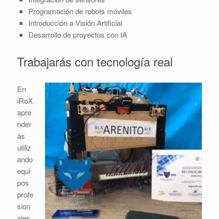
Programación de robots móviles
Introducción a Visión Artificial
Desarrollo de proyectos con IA
Trabajarás con tecnología real
En
iRoX
apre
nder
ás
utiliz
ando
equi
pos
profe
sion
ales