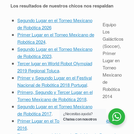
Los resultados de nuestros chicos nos respaldan
Segundo Lugar en el Torneo Mexicano
Equipo
de Robótica 2026
Los
Primer Lugar en el Torneo Mexicano de
Galácticos
Robótica 2024
.
(Soccer),
Segundo Lugar en el Torneo Mexicano
Primer
de Robótica 2023
.
Lugar en
Tercer lugar en World Robot Olympiad
Torneo
2019 Regional Toluca
.
Mexicano
Primer y Segundo Lugar en el Festival
de
Nacional de Robótica 2018 Portugal
.
Robótica
Primero, Segundo y Tercer Lugar en el
2014
Torneo Mexicano de Robótica 2018
.
Segundo Lugar en el Torneo Mexicano
de Robótica 2017
.
¿Necesitas ayuda?
Chatea con nosotros
Primer Lugar en el Torneo Veracruzano de Robótica
2016
.