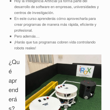
Hoy la Inteligencia Artificial ya forma parte del
desarrollo de software en empresas, universidades y
centros de investigación.
En este curso aprenderás cómo aprovecharla para
crear programas de manera más rápida, eficiente y
profesional.
Pero además…
¡Harás que tus programas cobren vida controlando
robots reales!
¿Qu
é
apr
end
erá
s?