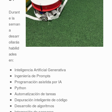
Durant
e la
seman
a
desarr
ollarás
habilid
ades
en:
Inteligencia Artificial Generativa
Ingeniería de Prompts
Programación asistida por IA
Python
Automatización de tareas
Depuración inteligente de código
Desarrollo de algoritmos
Integración de sensores