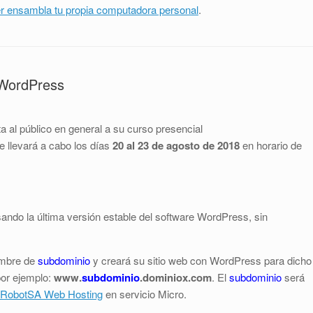
er ensambla tu propia computadora personal
.
 WordPress
ita al público en general a su curso presencial
e llevará a cabo los días
20 al 23 de agosto de 2018
en horario de
sando la última versión estable del software WordPress, sin
nombre de
subdominio
y creará su sitio web con WordPress para dicho
por ejemplo:
www.
subdominio
.dominiox.com
. El
subdominio
será
RobotSA Web Hosting
en servicio Micro.