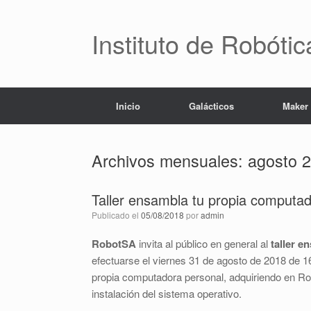
Saltar
al
contenido
Instituto de Robóti
Inicio
Galácticos
Maker
Archivos mensuales:
agosto 
Taller ensambla tu propia computa
Publicado el
05/08/2018
por
admin
RobotSA
invita al público en general al
taller 
efectuarse el viernes 31 de agosto de 2018 de 
propia computadora personal, adquiriendo en R
instalación del sistema operativo.