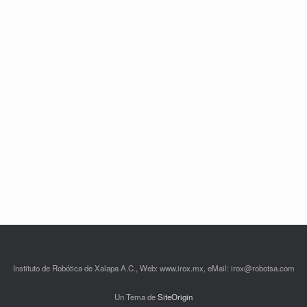
Instituto de Robótica de Xalapa A.C., Web: www.irox.mx, eMail: irox@robotsa.com
Un Tema de
SiteOrigin