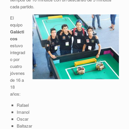
cada partido.
El
equipo
Galácti
cos
estuvo
integrad
o por
cuatro
jóvenes
de 16 a
18
años:
Rafael
Imanol
Oscar
Baltazar